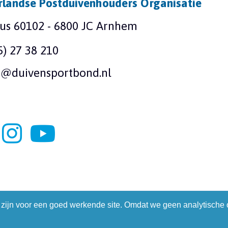
landse Postduivenhouders Organisatie
us 60102 - 6800 JC Arnhem
5) 27 38 210
o@duivensportbond.nl
 zijn voor een goed werkende site. Omdat we geen analytische o
Organisatie
Algemene voorwaarde