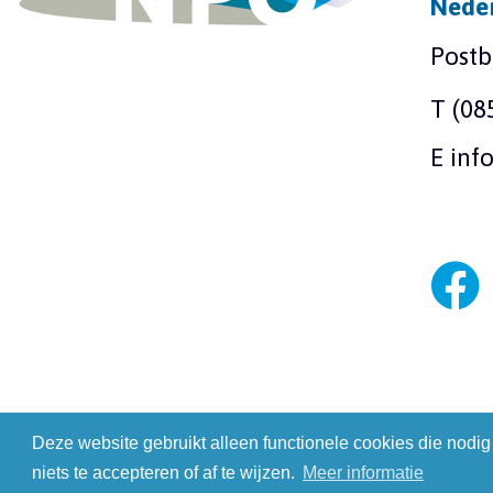
Neder
Postb
T
(08
E
inf
Deze website gebruikt alleen functionele cookies die nodig
© 2026 - Nederlandse Postduivenhouders 
niets te accepteren of af te wijzen.
Meer informatie